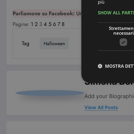
più
SHOW ALL PAR
Parliamone su Facebook:
Unisciti al Gruppo Faceb
Pagine:
1
2
3
4
5
6
7
8
Strettamen
necessari
Tag
Halloween
MOSTRA DET
Simona Bo
Add your Biographi
I cookie strettamente
View All Posts
dell'account. Il sito
Nome
CookieScriptConse