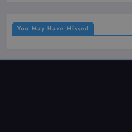
FCCDCF
.d
You May Have Missed