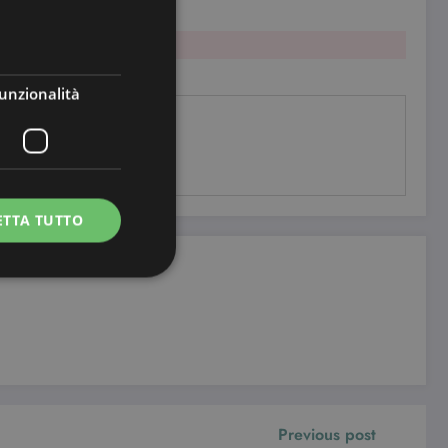
unzionalità
ETTA TUTTO
e la gestione
io Cookie-Script.com
Previous post
ui cookie dei