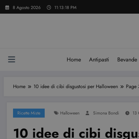
Vai
8 Agosto 2026
11:13:19 PM
al
contenuto
Home
Antipasti
Bevande
Home
10 idee di cibi disgustosi per Halloween
Page 
Ricette Miste
Halloween
Simona Bondi
13 
10 idee di cibi disg