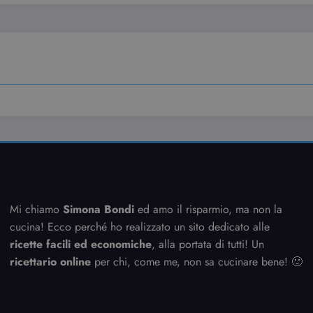
cookie.
immicosacerchi.it
1 anno
Questo cookie viene utilizzato per l'analisi inte
del sito.
Mi chiamo
Simona Bondi
ed amo il risparmio, ma non la
cucina! Ecco perché ho realizzato un sito dedicato alle
ricette facili ed economiche
, alla portata di tutti! Un
ricettario online
per chi, come me, non sa cucinare bene! 🙂