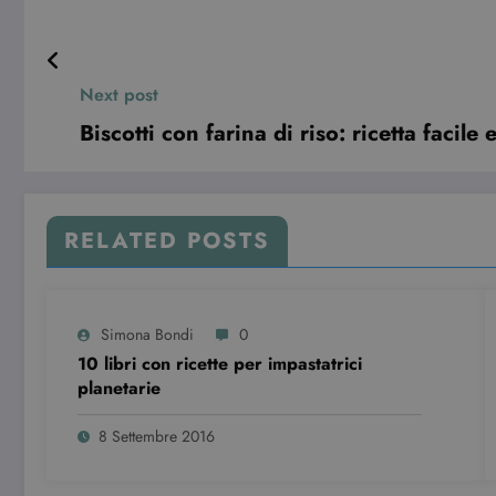
Next post
Nome
Provider
Pr
Nome
Biscotti con farina di riso: ricetta facile 
Provider
Dominio
/
Nome
__gpi
.d
Dominio
FCNEC
.dimmicos
__gads
Google L
.dimmicosa
__eoi
.d
RELATED POSTS
IDE
Google L
.doublecli
_pk_id.4.8916
ri
Simona Bondi
0
10 libri con ricette per impastatrici
planetarie
_pk_ses.4.8916
ri
8 Settembre 2016