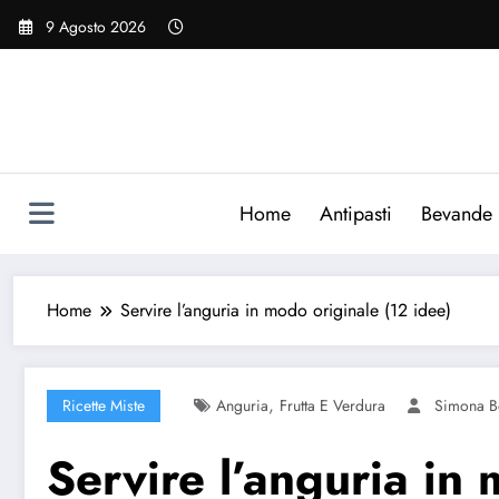
Vai
9 Agosto 2026
al
contenuto
Home
Antipasti
Bevande
Home
Servire l’anguria in modo originale (12 idee)
,
Ricette Miste
Anguria
Frutta E Verdura
Simona B
Servire l’anguria in