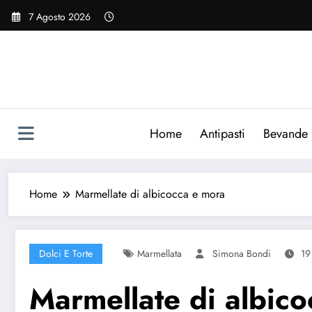
Vai
7 Agosto 2026
al
contenuto
Home
Antipasti
Bevande
Home
Marmellate di albicocca e mora
Dolci E Torte
Marmellata
Simona Bondi
19
Marmellate di albic