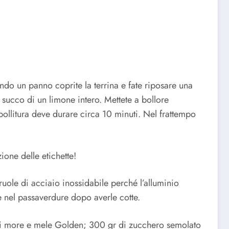
ndo un panno coprite la terrina e fate riposare una
 succo di un limone intero. Mettete a bollore
bollitura deve durare circa 10 minuti. Nel frattempo
ione delle etichette!
ruole di acciaio inossidabile perché l’alluminio
re nel passaverdure dopo averle cotte.
tà di more e mele Golden; 300 gr di zucchero semolato