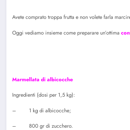
Avete comprato troppa frutta e non volete farla marcir
Oggi vediamo insieme come preparare un’ottima
con
Marmellata di albicocche
Ingredienti (dosi per 1,5 kg):
– 1 kg di albicocche;
– 800 gr di zucchero.