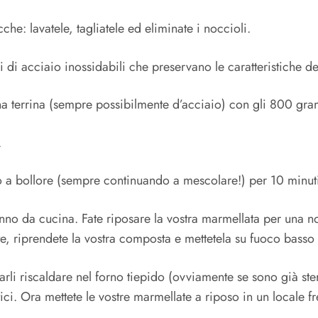
he: lavatele, tagliatele ed eliminate i noccioli.
lli di acciaio inossidabili che preservano le caratteristiche del
na terrina (sempre possibilmente d’acciaio) con gli 800 g
.
to a bollore (sempre continuando a mescolare!) per 10 minut
nno da cucina. Fate riposare la vostra marmellata per una no
te, riprendete la vostra composta e mettetela su fuoco basso
 farli riscaldare nel forno tiepido (ovviamente se sono già s
ici. Ora mettete le vostre marmellate a riposo in un locale fr