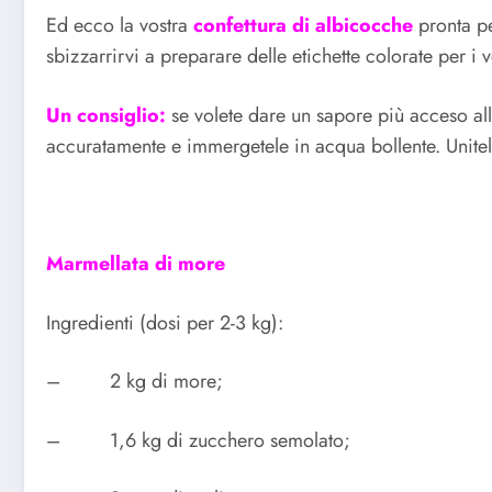
Ed ecco la vostra
confettura di albicocche
pronta pe
sbizzarrirvi a preparare delle etichette colorate per i vo
Un consiglio:
se volete dare un sapore più acceso all
accuratamente e immergetele in acqua bollente. Unitele 
Marmellata di more
Ingredienti (dosi per 2-3 kg):
– 2 kg di more;
– 1,6 kg di zucchero semolato;