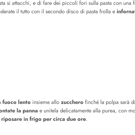
a si attacchi, e di fare dei piccoli fori sulla pasta con una 
erate il tutto con il secondo disco di pasta frolla e
inforna
a fuoco lento
insieme allo
zucchero
finché la polpa sarà d
ntate la panna
e unitela delicatamente alla purea, con mo
 riposare in frigo per circa due ore
.