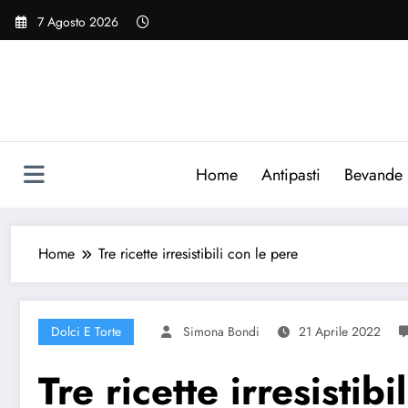
Vai
7 Agosto 2026
al
contenuto
Home
Antipasti
Bevande
Home
Tre ricette irresistibili con le pere
Dolci E Torte
Simona Bondi
21 Aprile 2022
Tre ricette irresistibi