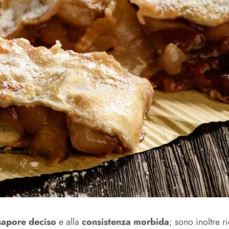
sapore deciso
e alla
consistenza morbida
; sono inoltre r