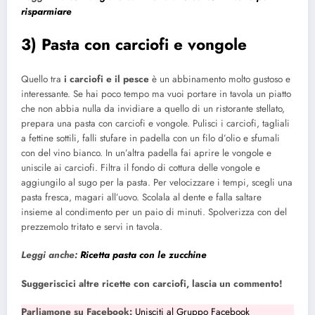
risparmiare
3) Pasta con carciofi e vongole
Quello tra
i carciofi e il pesce
è un abbinamento molto gustoso e
interessante. Se hai poco tempo ma vuoi portare in tavola un piatto
che non abbia nulla da invidiare a quello di un ristorante stellato,
prepara una pasta con carciofi e vongole. Pulisci i carciofi, tagliali
a fettine sottili, falli stufare in padella con un filo d’olio e sfumali
con del vino bianco. In un’altra padella fai aprire le vongole e
uniscile ai carciofi. Filtra il fondo di cottura delle vongole e
aggiungilo al sugo per la pasta. Per velocizzare i tempi, scegli una
pasta fresca, magari all’uovo. Scolala al dente e falla saltare
insieme al condimento per un paio di minuti. Spolverizza con del
prezzemolo tritato e servi in tavola.
Leggi anche:
Ricetta pasta con le zucchine
Suggeriscici altre ricette con carciofi, lascia un commento!
Parliamone su Facebook:
Unisciti al Gruppo Facebook