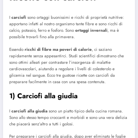
I
carciofi
sono ortaggi buonissimi e ricchi di proprietà nutritive:
apportano infatti al nostro organismo tante fibre e sono ricchi di
calcio, potassio, ferro e fosforo. Sono
ortaggi invernali
, ma è
possibile trovarli fino alla primavera.
Essendo
ricchi di fibre ma poveri di calorie
, ci saziano
rapidamente senza appesantirci. Studi scientifici dimostrano che
sono ottimi alleati per contrastare l’insorgenza di malattie
cardiovascolari, aiutando a regolare i livelli di colesterolo e
glicemia nel sangue. Ecco tre gustose ricette con carciofi da
preparare facilmente in casa con una spesa contenuta.
1) Carciofi alla giudia
I
carciofi alla giudia
sono un piatto tipico della cucina romana.
Sono allo stesso tempo croccanti e morbidi e sono una vera delizia
che piacerà senz’altro a tutti i golosi.
Per preparare i carciofi alla giudia, dopo aver eliminato le foglie