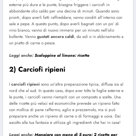
esterne più dure e le punte, bisogna friggere i carciofi in
abbondante olio caldo per una decina di minuti. Quando sono
pronti, dopo averli fatti raffreddare, vanno conditi all’interno con
sale e pepe. A questo punto, dopo averli bagnati con un po’ di
vino bianco, vanno di nuovo immersi per un minuto nell’olio
bollente. Vanno
gustati ancora caldi
, da soli o in abbinamento a
un piatto di carne o pesce.
Leggi anche:
Scaloppine al limone: ricetta
2) Carciofi ripieni
I
carciofi ripieni
sono un’altra preparazione tipica, diffusa sia al
nord che al sud. In questo caso, dopo aver tolto le foglie esterne e
le punte, i carciofi vanno riempiti con un composto a scelta. Una
delle ricette più veloci ed economiche prevede un ripieno fatto
con mollica di pane raffermo, aglio e prezzemolo, ma si può
preparare anche un ripieno di carne o di formaggi e uova. Dai
ascolto alla tua fantasia e utilizza gli ingredienti che hai in casa!
Leggi anche:
Mangiare con meno di 5 euro: 2 ricette per