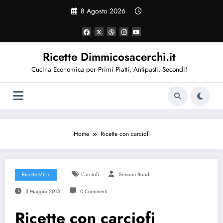
Vai
8 Agosto 2026
al
contenuto
Ricette Dimmicosacerchi.it
Cucina Economica per Primi Piatti, Antipasti, Secondi!
Home
Ricette con carciofi
Ricette Miste
Carciofi
Simona Bondi
3 Maggio 2015
0 Commenti
Ricette con carciofi