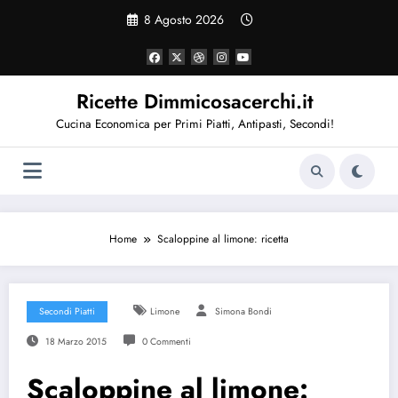
Vai
8 Agosto 2026
al
contenuto
Ricette Dimmicosacerchi.it
Cucina Economica per Primi Piatti, Antipasti, Secondi!
Home
Scaloppine al limone: ricetta
Secondi Piatti
Limone
Simona Bondi
18 Marzo 2015
0 Commenti
Scaloppine al limone: