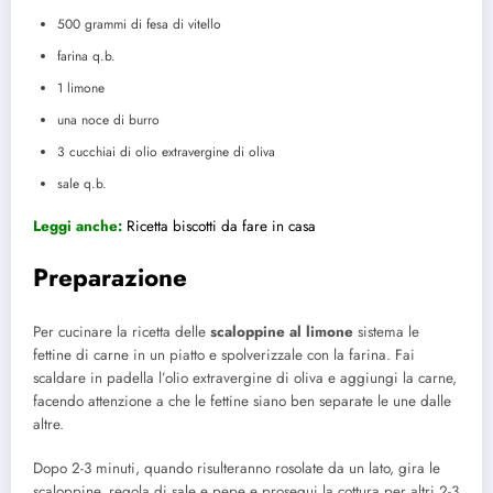
500 grammi di fesa di vitello
farina q.b.
1 limone
una noce di burro
3 cucchiai di olio extravergine di oliva
sale q.b.
Leggi anche:
Ricetta biscotti da fare in casa
Preparazione
Per cucinare la ricetta delle
scaloppine al limone
sistema le
fettine di carne in un piatto e spolverizzale con la farina. Fai
scaldare in padella l’olio extravergine di oliva e aggiungi la carne,
facendo attenzione a che le fettine siano ben separate le une dalle
altre.
Dopo 2-3 minuti, quando risulteranno rosolate da un lato, gira le
scaloppine, regola di sale e pepe e prosegui la cottura per altri 2-3