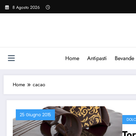
Vai
8 Agosto 2026
al
contenuto
Home
Antipasti
Bevande
Home
cacao
25 Giugno 2015
DOLC
Tor