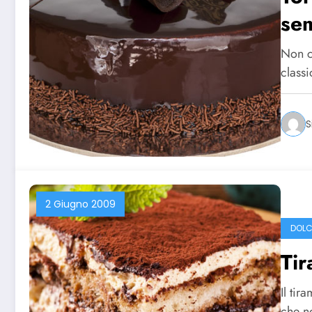
se
Non c'
class
S
2 Giugno 2009
DOLC
Tir
Il tir
che n