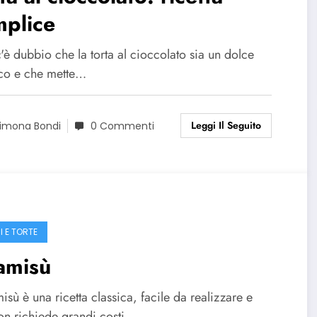
mplice
è dubbio che la torta al cioccolato sia un dolce
ico e che mette…
Leggi Il Seguito
imona Bondi
0 Commenti
I E TORTE
amisù
amisù è una ricetta classica, facile da realizzare e
on richiede grandi costi…