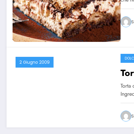
S
DOLC
2 Giugno 2009
Tor
Torta 
Ingre
S