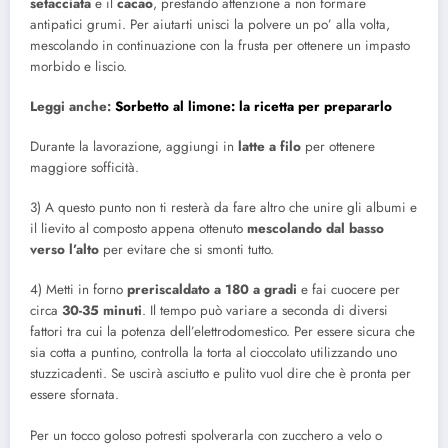
setacciata
e il
cacao
, prestando attenzione a non formare
antipatici grumi. Per aiutarti unisci la polvere un po’ alla volta,
mescolando in continuazione con la frusta per ottenere un impasto
morbido e liscio.
Leggi anche:
Sorbetto al limone: la ricetta per prepararlo
Durante la lavorazione, aggiungi in
latte a filo
per ottenere
maggiore sofficità.
3) A questo punto non ti resterà da fare altro che unire gli albumi e
il lievito al composto appena ottenuto
mescolando dal basso
verso l’alto
per evitare che si smonti tutto.
4) Metti in forno
preriscaldato a 180 a gradi
e fai cuocere per
circa
30-35 minuti
. Il tempo può variare a seconda di diversi
fattori tra cui la potenza dell’elettrodomestico. Per essere sicura che
sia cotta a puntino, controlla la torta al cioccolato utilizzando uno
stuzzicadenti. Se uscirà asciutto e pulito vuol dire che è pronta per
essere sfornata.
Per un tocco goloso potresti spolverarla con zucchero a velo o