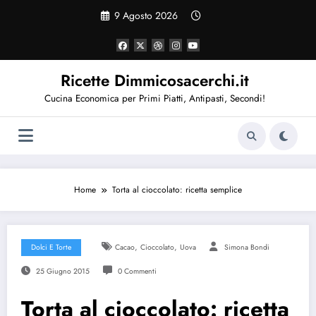
Vai
9 Agosto 2026
al
contenuto
Ricette Dimmicosacerchi.it
Cucina Economica per Primi Piatti, Antipasti, Secondi!
Home
Torta al cioccolato: ricetta semplice
,
,
Dolci E Torte
Cacao
Cioccolato
Uova
Simona Bondi
25 Giugno 2015
0 Commenti
Torta al cioccolato: ricetta