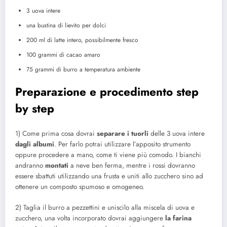
3 uova intere
una bustina di lievito per dolci
200 ml di latte intero, possibilmente fresco
100 grammi di cacao amaro
75 grammi di burro a temperatura ambiente
Preparazione e procedimento step
by step
1) Come prima cosa dovrai
separare i tuorli
delle 3 uova intere
dagli albumi
. Per farlo potrai utilizzare l’apposito strumento
oppure procedere a mano, come ti viene più comodo. I bianchi
andranno
montati
a neve ben ferma, mentre i rossi dovranno
essere sbattuti utilizzando una frusta e uniti allo zucchero sino ad
ottenere un composto spumoso e omogeneo.
2) Taglia il burro a pezzettini e uniscilo alla miscela di uova e
zucchero, una volta incorporato dovrai aggiungere
la farina