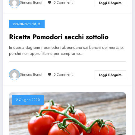
Simona Bondi
0 Commenti
Leggi Il Seguito
CONDIMENTI E SALSE
26 Luglio 2014
Ricetta Pomodori secchi sottolio
In questa stagione i pomodori abbondano sui banchi del mercato:
perché non approfittarne per comprarne…
Simona Bondi
0 Commenti
Leggi Il Seguito
2 Giugno 2009