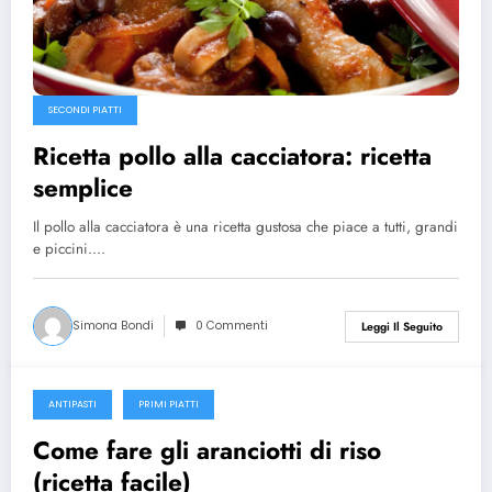
SECONDI PIATTI
Ricetta pollo alla cacciatora: ricetta
semplice
Il pollo alla cacciatora è una ricetta gustosa che piace a tutti, grandi
e piccini.…
Simona Bondi
0 Commenti
Leggi Il Seguito
ANTIPASTI
PRIMI PIATTI
25 Agosto 2016
Come fare gli aranciotti di riso
(ricetta facile)