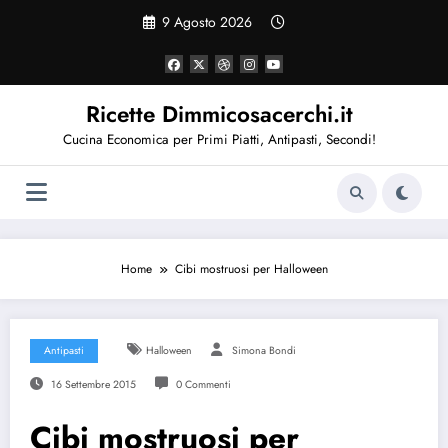
Vai
9 Agosto 2026
al
contenuto
Ricette Dimmicosacerchi.it
Cucina Economica per Primi Piatti, Antipasti, Secondi!
Home
Cibi mostruosi per Halloween
Antipasti
Halloween
Simona Bondi
16 Settembre 2015
0 Commenti
Cibi mostruosi per