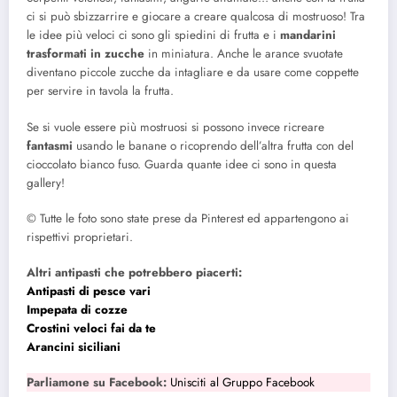
ci si può sbizzarrire e giocare a creare qualcosa di mostruoso! Tra
le idee più veloci ci sono gli spiedini di frutta e i
mandarini
trasformati in zucche
in miniatura. Anche le arance svuotate
diventano piccole zucche da intagliare e da usare come coppette
per servire in tavola la frutta.
Se si vuole essere più mostruosi si possono invece ricreare
fantasmi
usando le banane o ricoprendo dell’altra frutta con del
cioccolato bianco fuso. Guarda quante idee ci sono in questa
gallery!
© Tutte le foto sono state prese da Pinterest ed appartengono ai
rispettivi proprietari.
Altri antipasti che potrebbero piacerti:
Antipasti di pesce vari
Impepata di cozze
Crostini veloci fai da te
Arancini siciliani
Parliamone su Facebook:
Unisciti al Gruppo Facebook