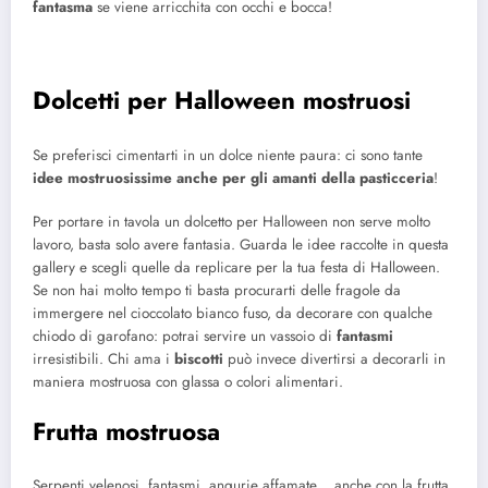
fantasma
se viene arricchita con occhi e bocca!
Dolcetti per Halloween mostruosi
Se preferisci cimentarti in un dolce niente paura: ci sono tante
idee mostruosissime anche per gli amanti della pasticceria
!
Per portare in tavola un dolcetto per Halloween non serve molto
lavoro, basta solo avere fantasia. Guarda le idee raccolte in questa
gallery e scegli quelle da replicare per la tua festa di Halloween.
Se non hai molto tempo ti basta procurarti delle fragole da
immergere nel cioccolato bianco fuso, da decorare con qualche
chiodo di garofano: potrai servire un vassoio di
fantasmi
irresistibili. Chi ama i
biscotti
può invece divertirsi a decorarli in
maniera mostruosa con glassa o colori alimentari.
Frutta mostruosa
Serpenti velenosi, fantasmi, angurie affamate… anche con la frutta