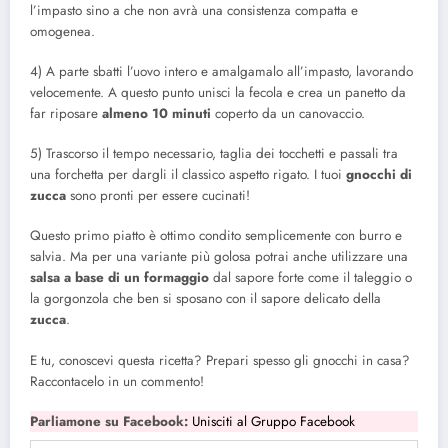
l’impasto sino a che non avrà una consistenza compatta e
omogenea.
4) A parte sbatti l’uovo intero e amalgamalo all’impasto, lavorando
velocemente. A questo punto unisci la fecola e crea un panetto da
far riposare
almeno 10 minuti
coperto da un canovaccio.
5) Trascorso il tempo necessario, taglia dei tocchetti e passali tra
una forchetta per dargli il classico aspetto rigato. I tuoi
gnocchi di
zucca
sono pronti per essere cucinati!
Questo primo piatto è ottimo condito semplicemente con burro e
salvia. Ma per una variante più golosa potrai anche utilizzare una
salsa a base di un formaggio
dal sapore forte come il taleggio o
la gorgonzola che ben si sposano con il sapore delicato della
zucca
.
E tu, conoscevi questa ricetta? Prepari spesso gli gnocchi in casa?
Raccontacelo in un commento!
Parliamone su Facebook:
Unisciti al Gruppo Facebook