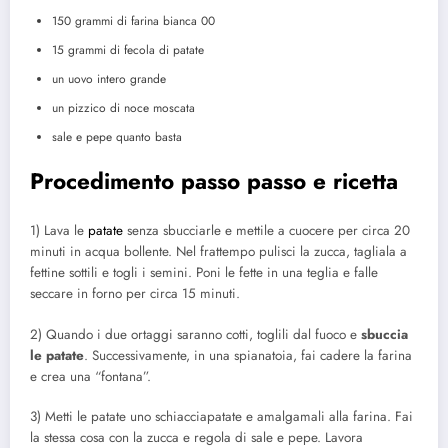
150 grammi di farina bianca 00
15 grammi di fecola di patate
un uovo intero grande
un pizzico di noce moscata
sale e pepe quanto basta
Procedimento passo passo e ricetta
1) Lava le
patate
senza sbucciarle e mettile a cuocere per circa 20
minuti in acqua bollente. Nel frattempo pulisci la zucca, tagliala a
fettine sottili e togli i semini. Poni le fette in una teglia e falle
seccare in forno per circa 15 minuti.
2) Quando i due ortaggi saranno cotti, toglili dal fuoco e
sbuccia
le patate
. Successivamente, in una spianatoia, fai cadere la farina
e crea una “fontana”.
3) Metti le patate uno schiacciapatate e amalgamali alla farina. Fai
la stessa cosa con la zucca e regola di sale e pepe. Lavora