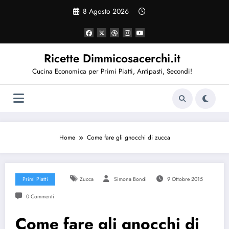
Vai
8 Agosto 2026
al
contenuto
Ricette Dimmicosacerchi.it
Cucina Economica per Primi Piatti, Antipasti, Secondi!
Home
Come fare gli gnocchi di zucca
Primi Piatti
Zucca
Simona Bondi
9 Ottobre 2015
0 Commenti
Come fare gli gnocchi di