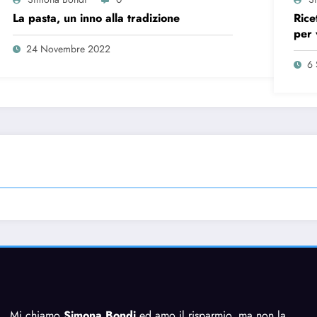
La pasta, un inno alla tradizione
Rice
per 
24 Novembre 2022
6 
Mi chiamo
Simona Bondi
ed amo il risparmio, ma non la