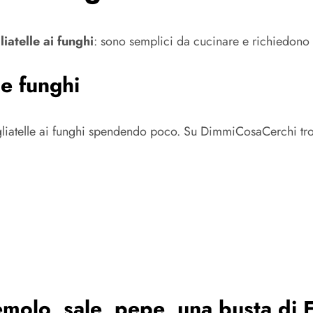
liatelle ai funghi
: sono semplici da cucinare e richiedon
 e funghi
tagliatelle ai funghi spendendo poco. Su DimmiCosaCerchi tr
emolo, sale, pepe, una busta di F