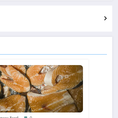
imona Bondi
0