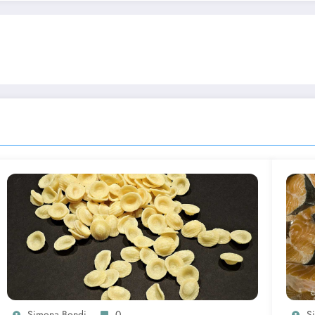
Simona Bondi
0
S