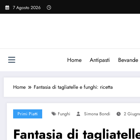
Vai
7 Agosto 2026
al
contenuto
Home
Antipasti
Bevande
Home
Fantasia di tagliatelle e funghi: ricetta
Primi Piatti
Funghi
Simona Bondi
2 Giugn
Fantasia di tagliatell