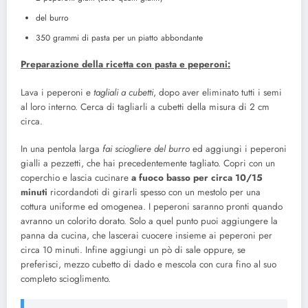
del burro
350 grammi di pasta per un piatto abbondante
Preparazione della ricetta con pasta e peperoni:
Lava i peperoni e
tagliali a cubetti
, dopo aver eliminato tutti i semi
al loro interno. Cerca di tagliarli a cubetti della misura di 2 cm
circa.
In una pentola larga
fai sciogliere del burro
ed aggiungi i peperoni
gialli a pezzetti, che hai precedentemente tagliato. Copri con un
coperchio e lascia cucinare
a fuoco basso per circa 10/15
minuti
ricordandoti di girarli spesso con un mestolo per una
cottura uniforme ed omogenea. I peperoni saranno pronti quando
avranno un colorito dorato. Solo a quel punto puoi aggiungere la
panna da cucina, che lascerai cuocere insieme ai peperoni per
circa 10 minuti. Infine aggiungi un pò di sale oppure, se
preferisci, mezzo cubetto di dado e mescola con cura fino al suo
completo scioglimento.