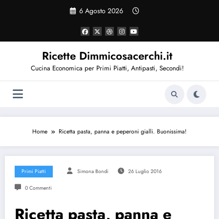
Vai
6 Agosto 2026
al
contenuto
Ricette Dimmicosacerchi.it
Cucina Economica per Primi Piatti, Antipasti, Secondi!
Home
Ricetta pasta, panna e peperoni gialli. Buonissima!
Primi Piatti
Simona Bondi
26 Luglio 2016
0 Commenti
Ricetta pasta, panna e