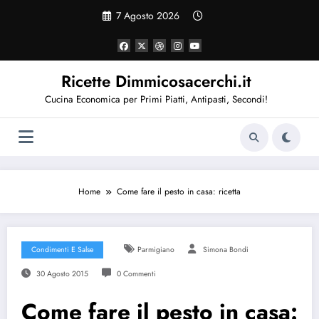
Vai
7 Agosto 2026
al
contenuto
Ricette Dimmicosacerchi.it
Cucina Economica per Primi Piatti, Antipasti, Secondi!
Home
Come fare il pesto in casa: ricetta
Condimenti E Salse
Parmigiano
Simona Bondi
30 Agosto 2015
0 Commenti
Come fare il pesto in casa: