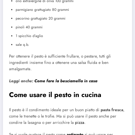
olio extravergine di oliva 100 grammi
parmigiano grattugiato 80 grammi
pecorino grattugiato 20 grammi
pinoli 40 grammi
1 spicchio d’aglio
sale q.b.
Per ottenere il pesto è sufficiente frullare, o pestare, tutti gli
ingredienti insieme fino a ottenere una salsa fluida e ben
amalgamata.
Leggi anche:
Come fare la besciamella in casa
Come usare il pesto in cucina
Il pesto è il condimento ideale per un buon piatto di
pasta fresca
,
come le trenette o le trofie. Ma si può usare il pesto anche per
condire la lasagna o per arricchire la
pizza
.
Se si vuole gustare il pesto come
antipasto
si può usare per