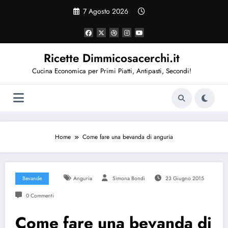
Vai
7 Agosto 2026
al
contenuto
Ricette Dimmicosacerchi.it
Cucina Economica per Primi Piatti, Antipasti, Secondi!
Home
Come fare una bevanda di anguria
Bevande
Anguria
Simona Bondi
23 Giugno 2015
0 Commenti
Come fare una bevanda di