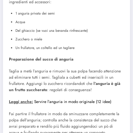
ingredienti ed accessori:
1 anguria privata dei semi
Acqua
Del ghiaccio (se vuoi una bevanda rinfrescante)
Zucchero o miele
Un frullatore, un coltello ed un tagliere
Preparazione del succo di anguria
Taglia a metà l’anguria e rimuovi la sua polpa facendo attenzione
ad eliminare tutti i semi. Tagliala a cubetti ed inseriscili in un
frullatore. Aggiungi lo zucchero ricordandoti che
l’anguria è già
un frutto zuccherato
: regolati di conseguenza!
Leggi anche:
Servire l’anguria in modo originale (12 idee)
Fai partire il frullatore in modo da sminuzzare completamente la
polpa dell’anguria; controlla anche la consistenza del succo che
avrai preparato e rendilo più fluido aggiungendoci un pò di
acqua e frullando nuovamente per ottenere un composto