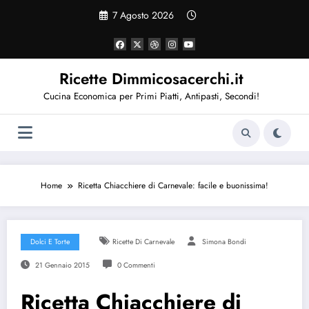
Vai
7 Agosto 2026
al
contenuto
Ricette Dimmicosacerchi.it
Cucina Economica per Primi Piatti, Antipasti, Secondi!
Home
Ricetta Chiacchiere di Carnevale: facile e buonissima!
Dolci E Torte
Ricette Di Carnevale
Simona Bondi
21 Gennaio 2015
0 Commenti
Ricetta Chiacchiere di