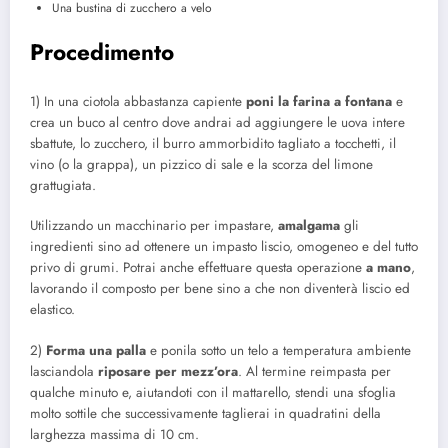
Una bustina di zucchero a velo
Procedimento
1) In una ciotola abbastanza capiente
poni la farina a fontana
e
crea un buco al centro dove andrai ad aggiungere le uova intere
sbattute, lo zucchero, il burro ammorbidito tagliato a tocchetti, il
vino (o la grappa), un pizzico di sale e la scorza del limone
grattugiata.
Utilizzando un macchinario per impastare,
amalgama
gli
ingredienti sino ad ottenere un impasto liscio, omogeneo e del tutto
privo di grumi. Potrai anche effettuare questa operazione
a mano
,
lavorando il composto per bene sino a che non diventerà liscio ed
elastico.
2)
Forma una palla
e ponila sotto un telo a temperatura ambiente
lasciandola
riposare per mezz’ora
. Al termine reimpasta per
qualche minuto e, aiutandoti con il mattarello, stendi una sfoglia
molto sottile che successivamente taglierai in quadratini della
larghezza massima di 10 cm.