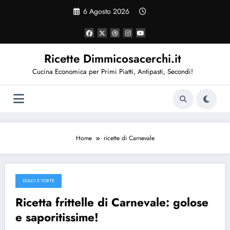
Vai
6 Agosto 2026
al
contenuto
Ricette Dimmicosacerchi.it
Cucina Economica per Primi Piatti, Antipasti, Secondi!
Home
ricette di Carnevale
DOLCI E TORTE
15 Gennaio 2016
Ricetta frittelle di Carnevale: golose
e saporitissime!