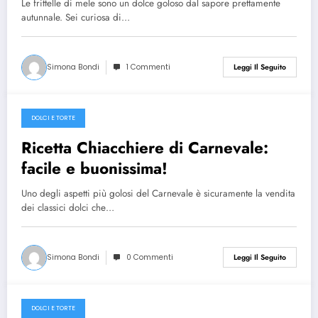
Le frittelle di mele sono un dolce goloso dal sapore prettamente
autunnale. Sei curiosa di…
Simona Bondi
1 Commenti
Leggi Il Seguito
DOLCI E TORTE
21 Gennaio 2015
Ricetta Chiacchiere di Carnevale:
facile e buonissima!
Uno degli aspetti più golosi del Carnevale è sicuramente la vendita
dei classici dolci che…
Simona Bondi
0 Commenti
Leggi Il Seguito
DOLCI E TORTE
22 Gennaio 2013