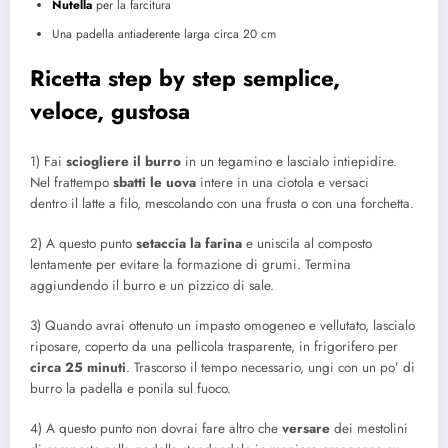
Nutella
per la farcitura
Una padella antiaderente larga circa 20 cm
Ricetta step by step semplice,
veloce, gustosa
1) Fai
sciogliere
il burro
in un tegamino e lascialo intiepidire.
Nel frattempo
sbatti le uova
intere in una ciotola e versaci
dentro il latte a filo, mescolando con una frusta o con una forchetta.
2) A questo punto
setaccia la farina
e uniscila al composto
lentamente per evitare la formazione di grumi. Termina
aggiundendo il burro e un pizzico di sale.
3) Quando avrai ottenuto un impasto omogeneo e vellutato, lascialo
riposare, coperto da una pellicola trasparente, in frigorifero per
circa 25 minuti
. Trascorso il tempo necessario, ungi con un po’ di
burro la padella e ponila sul fuoco.
4) A questo punto non dovrai fare altro che
versare
dei mestolini