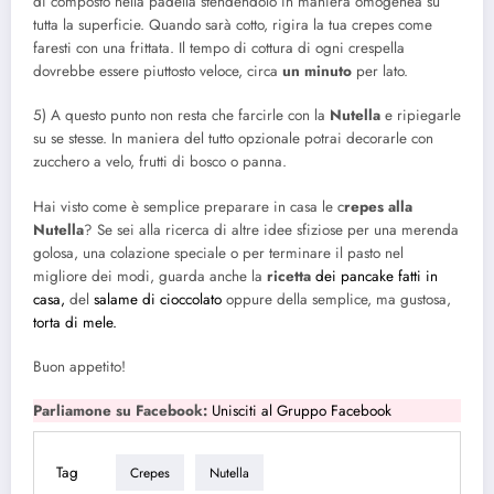
di composto nella padella stendendolo in maniera omogenea su
tutta la superficie. Quando sarà cotto, rigira la tua crepes come
faresti con una frittata. Il tempo di cottura di ogni crespella
dovrebbe essere piuttosto veloce, circa
un minuto
per lato.
5) A questo punto non resta che farcirle con la
Nutella
e ripiegarle
su se stesse. In maniera del tutto opzionale potrai decorarle con
zucchero a velo, frutti di bosco o panna.
Hai visto come è semplice preparare in casa le c
repes alla
Nutella
? Se sei alla ricerca di altre idee sfiziose per una merenda
golosa, una colazione speciale o per terminare il pasto nel
migliore dei modi, guarda anche la
ricetta
dei pancake fatti in
casa,
del
salame di cioccolato
oppure della semplice, ma gustosa,
torta di mele.
Buon appetito!
Parliamone su Facebook:
Unisciti al Gruppo Facebook
Tag
Crepes
Nutella