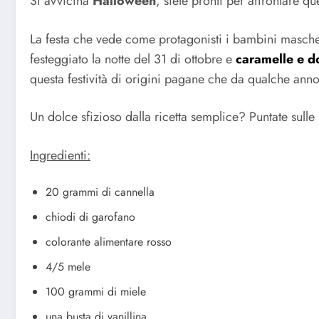
Si avvicina
Halloween
, siete pronti per affrontare q
La festa che vede come protagonisti i bambini masche
festeggiato la notte del 31 di ottobre e
caramelle e d
questa festività di origini pagane che da qualche anno s
Un dolce sfizioso dalla ricetta semplice? Puntate sulle
Ingredienti:
20 grammi di cannella
chiodi di garofano
colorante alimentare rosso
4/5 mele
100 grammi di miele
una busta di vanillina