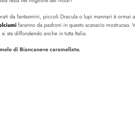
uesta festa nel migliore dei modi?
rati da fantasmini, piccoli Dracula o lupi mannari è ormai 
olciumi
faranno da padroni in questo scenario mostruoso. V
i sta diffondendo anche in tutta Italia.
mele di Biancaneve caramellate.