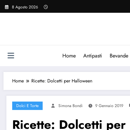
Vai
8 Agosto 2026
al
contenuto
Home
Antipasti
Bevande
Home
Ricette: Dolcetti per Halloween
Dolci E Torte
Simona Bondi
9 Gennaio 2019
Ricette: Dolcetti pe