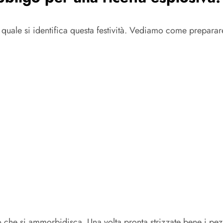
quale si identifica questa festività. Vediamo come prepara
 che si ammorbidisca. Una volta pronta strizzate bene i pezz