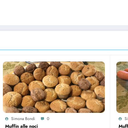
Simona Bondi
0
S
Muffin alle noci
Muff