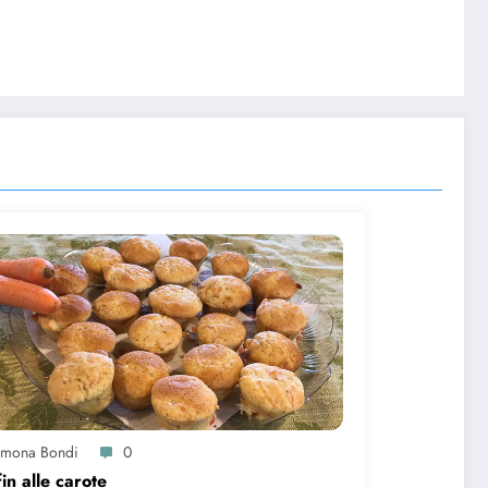
imona Bondi
0
in alle carote