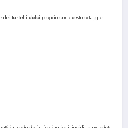
re dei
tortelli dolci
proprio con questo ortaggio.
etti in modo da far fuoriuscire i liquidi, provvedete