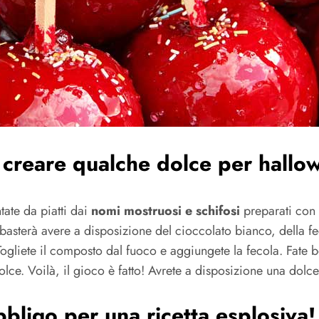
r creare qualche dolce per hallo
ate da piatti dai
nomi mostruosi e schifosi
preparati con 
basterà avere a disposizione del cioccolato bianco, della fec
. Togliete il composto dal fuoco e aggiungete la fecola. Fate 
lce. Voilà, il gioco è fatto! Avrete a disposizione una dol
bligo per una ricetta esplosiva!