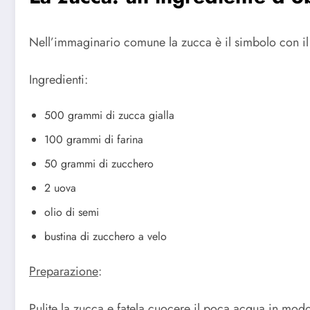
Nell’immaginario comune la zucca è il simbolo con il 
Ingredienti:
500 grammi di zucca gialla
100 grammi di farina
50 grammi di zucchero
2 uova
olio di semi
bustina di zucchero a velo
Preparazione
:
Pulite la zucca e fatela cuocere il poca acqua in modo