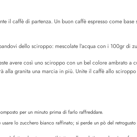
te il caffè di partenza. Un buon caffè espresso come base sa
cupandovi dello sciroppo: mescolate l’acqua con i 100gr di z
este avere così uno sciroppo con un bel colore ambrato a cu
rà alla granita una marcia in più. Unite il caffè allo scirop
l composto per un minuto prima di farlo raffreddare.
 usare lo zucchero bianco raffinato; si perde un pò del retrogust