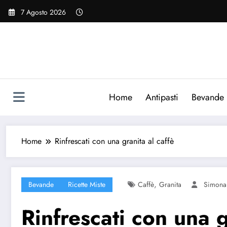
Vai
7 Agosto 2026
al
contenuto
Home
Antipasti
Bevande
Home
Rinfrescati con una granita al caffè
,
Bevande
Ricette Miste
Caffè
Granita
Simona
Rinfrescati con una g