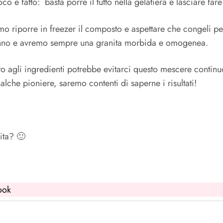
o è fatto: basta porre il tutto nella gelatiera e lasciare fare
riporre in freezer il composto e aspettare che congeli per
eranno e avremo sempre una granita morbida e omogenea.
ito agli ingredienti potrebbe evitarci questo mescere conti
che pioniere, saremo contenti di saperne i risultati!
ita? 🙂
ook