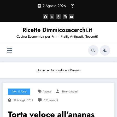
Vai
7 Agosto 2026
al
contenuto
Ricette Dimmicosacerchi.it
Cucina Economica per Primi Piatti, Antipasti, Secondi!
Home
Torta veloce all’ananas
Dolci E Torte
Ananas
Simona Bondi
29 Maggio 2012
0 Commenti
Torta veloce all’ananas