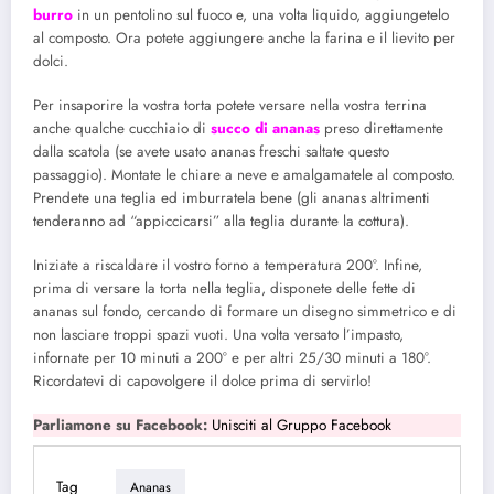
burro
in un pentolino sul fuoco e, una volta liquido, aggiungetelo
al composto. Ora potete aggiungere anche la farina e il lievito per
dolci.
Per insaporire la vostra torta potete versare nella vostra terrina
anche qualche cucchiaio di
succo di ananas
preso direttamente
dalla scatola (se avete usato ananas freschi saltate questo
passaggio). Montate le chiare a neve e amalgamatele al composto.
Prendete una teglia ed imburratela bene (gli ananas altrimenti
tenderanno ad “appiccicarsi” alla teglia durante la cottura).
Iniziate a riscaldare il vostro forno a temperatura 200°. Infine,
prima di versare la torta nella teglia, disponete delle fette di
ananas sul fondo, cercando di formare un disegno simmetrico e di
non lasciare troppi spazi vuoti. Una volta versato l’impasto,
infornate per 10 minuti a 200° e per altri 25/30 minuti a 180°.
Ricordatevi di capovolgere il dolce prima di servirlo!
Parliamone su Facebook:
Unisciti al Gruppo Facebook
Tag
Ananas