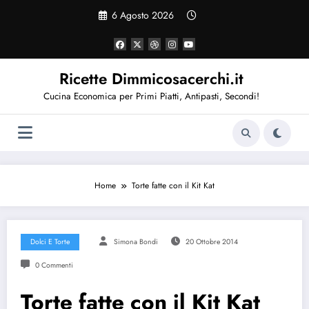
Vai
6 Agosto 2026
al
contenuto
Ricette Dimmicosacerchi.it
Cucina Economica per Primi Piatti, Antipasti, Secondi!
Home
Torte fatte con il Kit Kat
Dolci E Torte
Simona Bondi
20 Ottobre 2014
0 Commenti
Torte fatte con il Kit Kat