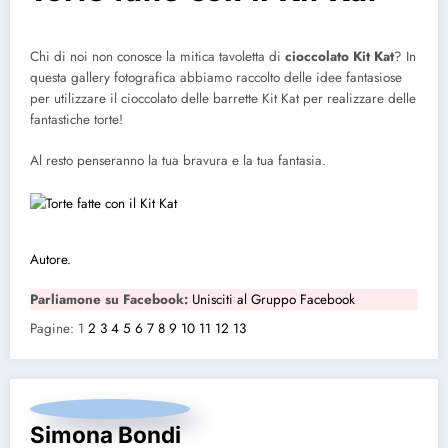
Chi di noi non conosce la mitica tavoletta di
cioccolato Kit Kat
? In
questa gallery fotografica abbiamo raccolto delle idee fantasiose
per utilizzare il cioccolato delle barrette Kit Kat per realizzare delle
fantastiche torte!
Al resto penseranno la tua bravura e la tua fantasia.
Autore.
Parliamone su Facebook:
Unisciti al Gruppo Facebook
Pagine:
1
2
3
4
5
6
7
8
9
10
11
12
13
Simona Bondi