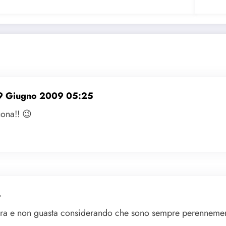
9 Giugno 2009 05:25
uona!! 😉
4
gera e non guasta considerando che sono sempre perennemen