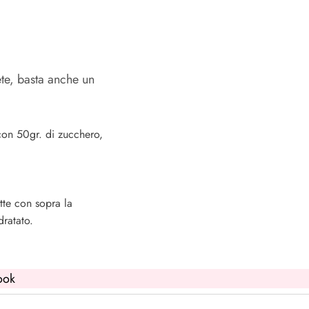
ete, basta anche un
con 50gr. di zucchero,
tte con sopra la
ratato.
ook