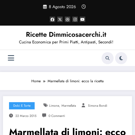
Vai
8 Agosto 2026
al
contenuto
Ricette Dimmicosacerchi.it
Cucina Economica per Primi Piatti, Antipasti, Secondi!
Home
Marmellata di limoni: ecco la ricetta
,
Dolci E Torte
Limone
Marmellata
Simona Bondi
22 Marzo 2015
0 Commenti
Marmellata di limoni: ecco