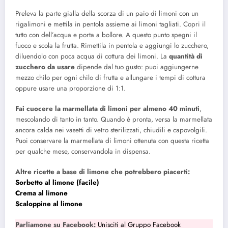
Preleva la parte gialla della scorza di un paio di limoni con un
rigalimoni e mettila in pentola assieme ai limoni tagliati. Copri il
tutto con dell’acqua e porta a bollore. A questo punto spegni il
fuoco e scola la frutta. Rimettila in pentola e aggiungi lo zucchero,
diluendolo con poca acqua di cottura dei limoni. La
quantità di
zucchero da usare
dipende dal tuo gusto: puoi aggiungerne
mezzo chilo per ogni chilo di frutta e allungare i tempi di cottura
oppure usare una proporzione di 1:1.
Fai cuocere la marmellata di limoni per almeno 40 minuti
,
mescolando di tanto in tanto. Quando è pronta, versa la marmellata
ancora calda nei vasetti di vetro sterilizzati, chiudili e capovolgili.
Puoi conservare la marmellata di limoni ottenuta con questa ricetta
per qualche mese, conservandola in dispensa.
Altre ricette a base di limone che potrebbero piacerti:
Sorbetto al limone (facile)
Crema al limone
Scaloppine al limone
Parliamone su Facebook:
Unisciti al Gruppo Facebook