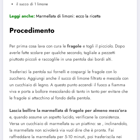
il succo di 1 limone
Leggi anche:
Marmellata di limoni: ecco la ricetta
Procedimento
Per prima cosa lava con cura le
fragole
e togli il picciolo. Dopo
averle fatte scolare per qualche secondo, tagliale a pezzetti
piuttosto piccoli e raccoglile in una pentola dai bordi alti.
Trasferisci la pentola sui fornelli e cospargi le fragole con lo
zucchero. Aggiungi anche il succo di limone filtrato e mescola con
un cucchiaio di legno. A questo punto accendi il fuoco a fiamma
viva e porta a bollore mescolando di tanto in tanto per evitare che
le fragole si attacchino al fondo della pentola.
Lascia bollire la marmellata di fragole per almeno mezz’ora
e, quando assume un aspetto lucido, verificane la consistenza.
Versa un cucchiaio di marmellata su un piattino: se , inclinandolo,
la marmellata non scivolerà via vuol dire che è pronta. Fai
raffreddare la marmellata per 5-10 minuti, poi trasferiscila nei