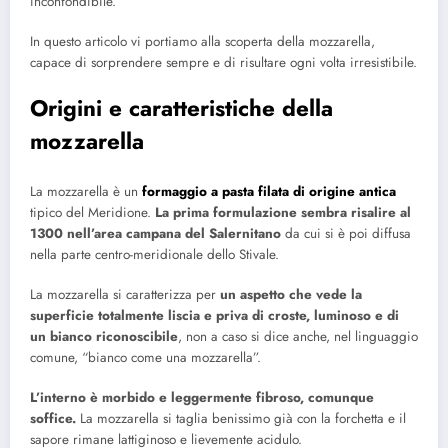
inconfondibile.
In questo articolo vi portiamo alla scoperta della mozzarella,
capace di sorprendere sempre e di risultare ogni volta irresistibile.
Origini e caratteristiche della
mozzarella
La mozzarella è un
formaggio a pasta filata di origine antica
tipico del Meridione.
La prima formulazione sembra risalire al
1300 nell’area campana del Salernitano
da cui si è poi diffusa
nella parte centro-meridionale dello Stivale.
La mozzarella si caratterizza per
un aspetto che vede la
superficie totalmente liscia e priva di croste, luminoso e di
un bianco riconoscibile
, non a caso si dice anche, nel linguaggio
comune, “bianco come una mozzarella”.
L’interno è morbido e leggermente fibroso, comunque
soffice.
La mozzarella si taglia benissimo già con la forchetta e il
sapore rimane lattiginoso e lievemente acidulo.