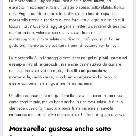
La mozzarella è l’ingrediente ideale nelle
torte salate
, ad
esempio in abbinamento a un ortaggio spesso sottovalutato, tipico
della Puglia ma diffuso in tutto lo Stivale: le
cime di rapa
. La
mozzarella riesce a rendere questa farcitura allegra e originale. Il
tocco in più? Quello di aggiungere all’esterno dei semi di sesamo,
da riprendere, volendo, con una salsa ad hoc con cui
accompagnare la torta salata che diventa, così, gourmet. Per un
gusto più intenso potete sostituire i semi di sesamo con le noci.
La mozzarella è un formaggio eccellente nei
primi piatti, come ad
esempio ravioli e gnocchi,
ma anche paste audaci da gustare
non solo in estate. Ad esempio, i
fusilli con pomodoro,
mozzarella, melanzane, zucchine e peperoni
che possono
essere combinati sia singolarmente sia insieme.
Un altro abbinamento intrigante nella pasta, sia come ripieno sia
come condimento, ma va bene anche in una torta salata, è quello
che vede questo formaggio a pasta filata insieme al
cavolo
romanesco
e a delle olive denocciolate. Un’idea di gusto diversa.
Mozzarella: gustosa anche sotto