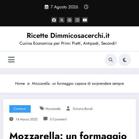
Vai
7 Agosto 2026
al
contenuto
Ricette Dimmicosacerchi.it
Cucina Economica per Primi Piatti, Antipasti, Secondi!
Home
Mozzarella: un formaggio capace di sorprendere sempre
Contorni
Mozzarella
Simona Bondi
14 Marzo 2022
0 Commenti
Mozzarella: un formaggio