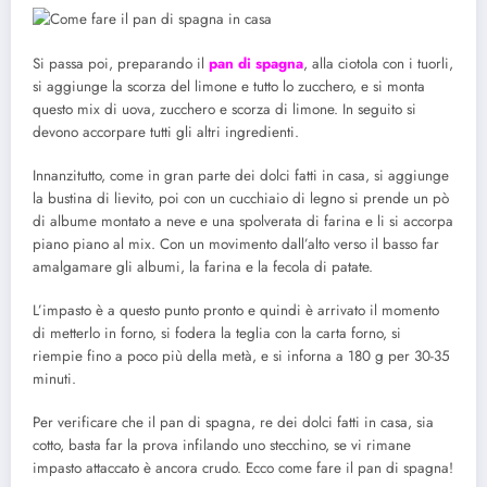
Si passa poi, preparando il
pan di spagna
, alla ciotola con i tuorli,
si aggiunge la scorza del limone e tutto lo zucchero, e si monta
questo mix di uova, zucchero e scorza di limone. In seguito si
devono accorpare tutti gli altri ingredienti.
Innanzitutto, come in gran parte dei dolci fatti in casa, si aggiunge
la bustina di lievito, poi con un cucchiaio di legno si prende un pò
di albume montato a neve e una spolverata di farina e li si accorpa
piano piano al mix. Con un movimento dall’alto verso il basso far
amalgamare gli albumi, la farina e la fecola di patate.
L’impasto è a questo punto pronto e quindi è arrivato il momento
di metterlo in forno, si fodera la teglia con la carta forno, si
riempie fino a poco più della metà, e si inforna a 180 g per 30-35
minuti.
Per verificare che il pan di spagna, re dei dolci fatti in casa, sia
cotto, basta far la prova infilando uno stecchino, se vi rimane
impasto attaccato è ancora crudo. Ecco come fare il pan di spagna!