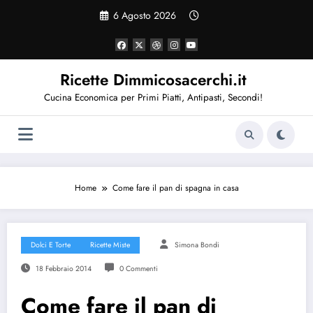
Vai
6 Agosto 2026
al
contenuto
Ricette Dimmicosacerchi.it
Cucina Economica per Primi Piatti, Antipasti, Secondi!
Home
Come fare il pan di spagna in casa
Dolci E Torte
Ricette Miste
Simona Bondi
18 Febbraio 2014
0 Commenti
Come fare il pan di